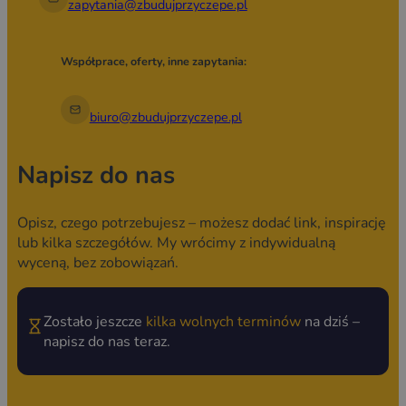
zapytania@zbudujprzyczepe.pl
Współprace, oferty, inne zapytania:
biuro@zbudujprzyczepe.pl
Napisz do nas
Opisz, czego potrzebujesz – możesz dodać link, inspirację
lub kilka szczegółów. My wrócimy z indywidualną
wyceną, bez zobowiązań.
Zostało jeszcze
kilka wolnych terminów
na dziś –
napisz do nas teraz.