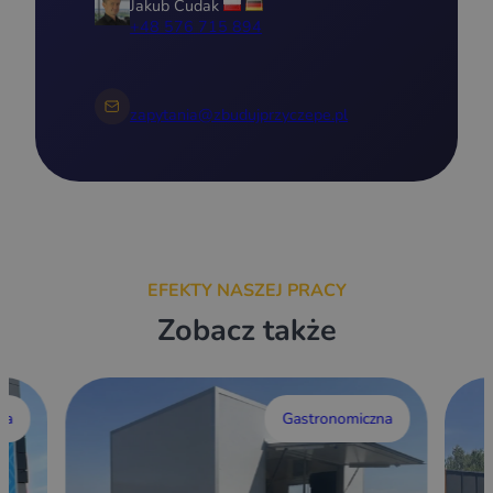
Jakub Cudak
+48 576 715 894
zapytania@zbudujprzyczepe.pl
EFEKTY NASZEJ PRACY
Zobacz także
wa
Gastronomiczna