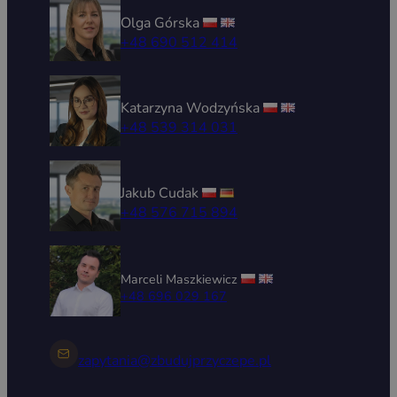
Olga Górska
+48 690 512 414
Katarzyna Wodzyńska
+48 539 314 031
Jakub Cudak
+48 576 715 894
Marceli Maszkiewicz
+48 696 029 167
zapytania@zbudujprzyczepe.pl