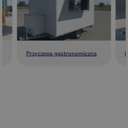
Przyczepa gastronomiczna
E