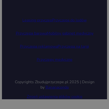
Leasing przyczep
Przyczepa do lodów
Przyczepa barowa
Mobilny gabinet medyczny
Przyczepa reklamowa
Przyczepa na targi
Przyczepy medyczne
Copyrights Zbudujprzyczepe.pl 2025 | Design
by
Bananaconda
Zmień ustawienia plików cookie