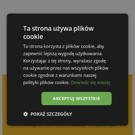
Przejdź do galerii
Ta strona używa plików
cookie
Ta strona korzysta z plików cookie, aby
zapewnić lepszą wygodę użytkowania.
Korzystając z tej strony, wyrażasz zgodę
na używanie przez nas wszystkich plików
cookie zgodnie z warunkami naszej
polityki plików cookie.
Dowiedz się więcej
Umów się na
AKCEPTUJ WSZYSTKIE
bezpłatną konsultację
POKAŻ SZCZEGÓŁY
Nie czekaj, aż ktoś inny zrealizuje Twój pomysł!