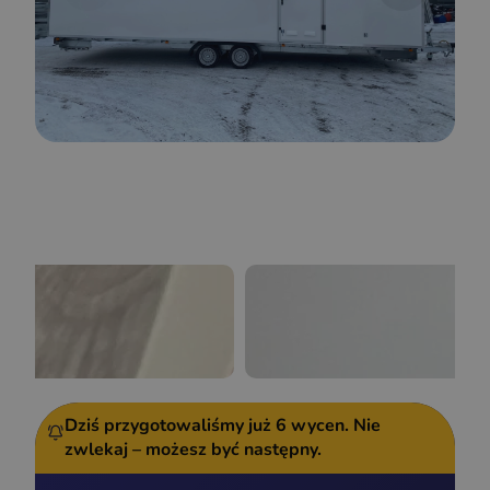
Dziś przygotowaliśmy już
6 wycen.
Nie
zwlekaj – możesz być następny.