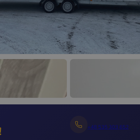
+48 535 303 652
!