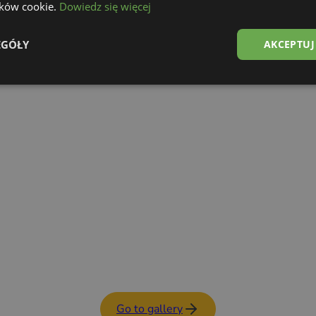
lików cookie.
Dowiedz się więcej
Food Trailer
See details
EGÓŁY
AKCEPTUJ
Go to gallery