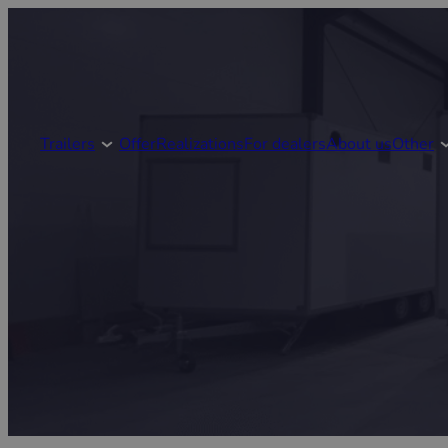
Trailers
Offer
Realizations
For dealers
About us
Other