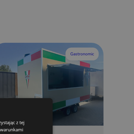
Gastronomic
stając z tej
z warunkami