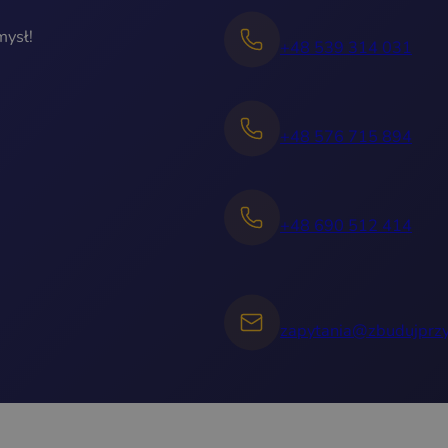
mysł!
+48 539 314 031
+48 576 715 894
+48 690 512 414
zapytania@zbudujprzy