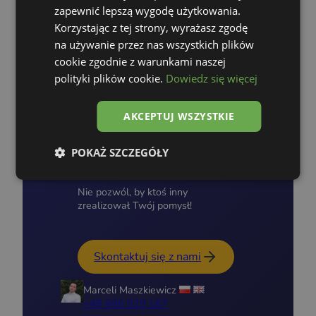
zapewnić lepszą wygodę użytkowania.
Korzystając z tej strony, wyrażasz zgodę
na używanie przez nas wszystkich plików
Dziś przygotowaliśmy już
5 wycen.
Nie
zwlekaj – możesz być następny.
cookie zgodnie z warunkami naszej
polityki plików cookie.
Dowiedz się więcej
AKCEPTUJ WSZYSTKIE
Skontaktuj się z
nami!
POKAŻ SZCZEGÓŁY
Nie pozwól, by ktoś inny
zrealizował Twój pomysł!
Skontaktuj się z nami
Marceli Maszkiewicz
+48 696 029 167