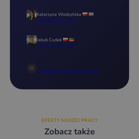
Katarzyna Wodzyńska
+48 539 314 031
Jakub Cudak
+48 576 715 894
zapytania@zbudujprzyczepe.pl
EFEKTY NASZEJ PRACY
Zobacz także