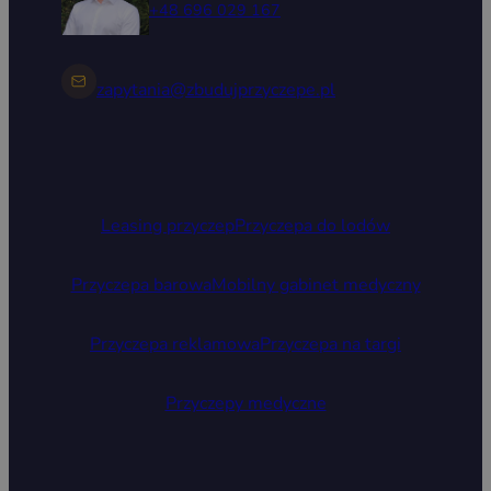
+48 696 029 167
zapytania@zbudujprzyczepe.pl
Leasing przyczep
Przyczepa do lodów
Przyczepa barowa
Mobilny gabinet medyczny
Przyczepa reklamowa
Przyczepa na targi
Przyczepy medyczne