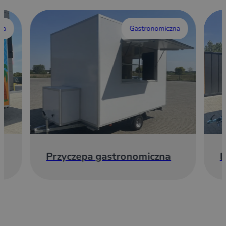
wa
Gastronomiczna
Przyczepa gastronomiczna
E