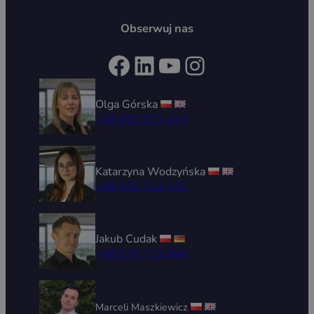
Obserwuj nas
Facebook
LinkedIn
YouTube
Instagram
Olga Górska
+48 690 512 414
Katarzyna Wodzyńska
+48 539 314 031
Jakub Cudak
+48 576 715 894
Marceli Maszkiewicz