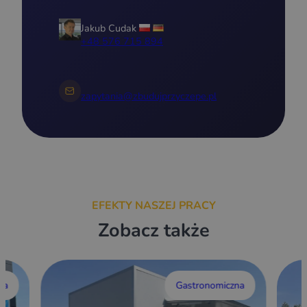
Jakub Cudak
+48 576 715 894
zapytania@zbudujprzyczepe.pl
EFEKTY NASZEJ PRACY
Zobacz także
wa
Gastronomiczna