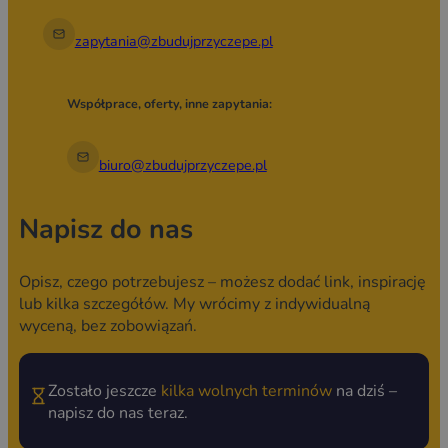
zapytania@zbudujprzyczepe.pl
Współprace, oferty, inne zapytania:
biuro@zbudujprzyczepe.pl
Napisz do nas
Opisz, czego potrzebujesz – możesz dodać link, inspirację
lub kilka szczegółów. My wrócimy z indywidualną
wyceną, bez zobowiązań.
Zostało jeszcze
kilka wolnych terminów
na dziś –
napisz do nas teraz.