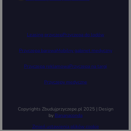
Leasing przyczep
Przyczepa do lodów
Przyczepa barowa
Mobilny gabinet medyczny
Przyczepa reklamowa
Przyczepa na targi
Przyczepy medyczne
Copyrights Zbudujprzyczepe.pl 2025 | Design
by
Bananaconda
Zmień ustawienia plików cookie