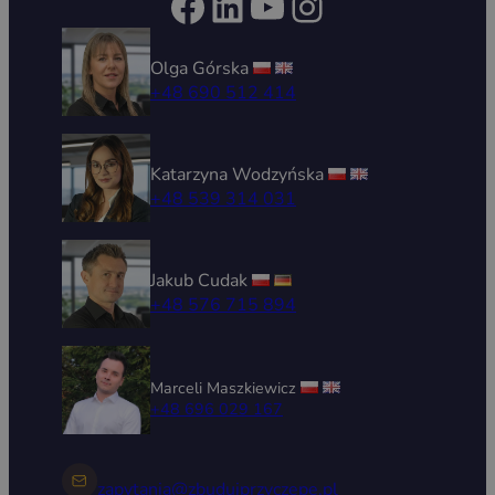
Facebook
LinkedIn
YouTube
Instagram
Olga Górska
+48 690 512 414
Katarzyna Wodzyńska
+48 539 314 031
Jakub Cudak
+48 576 715 894
Marceli Maszkiewicz
+48 696 029 167
zapytania@zbudujprzyczepe.pl