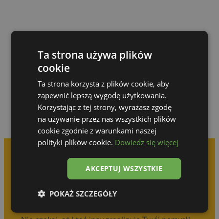
Ta strona używa plików
Przejdź do galerii
cookie
Ta strona korzysta z plików cookie, aby
zapewnić lepszą wygodę użytkowania.
Korzystając z tej strony, wyrażasz zgodę
na używanie przez nas wszystkich plików
cookie zgodnie z warunkami naszej
polityki plików cookie.
Dowiedz się więcej
AKCEPTUJ WSZYSTKIE
Umów się na
bezpłatną konsultację
POKAŻ SZCZEGÓŁY