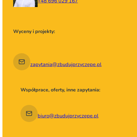
+48 696 029 167
Wyceny i projekty:
zapytania@zbudujprzyczepe.pl
Współprace, oferty, inne zapytania:
biuro@zbudujprzyczepe.pl