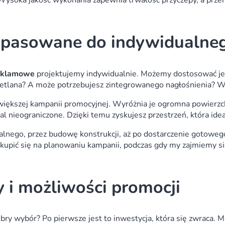
ysoka jakość wykonania zapewnia trwałość przyczepy, a przemy
opasowane do indywidualneg
reklamowe
projektujemy indywidualnie. Możemy dostosować je
etlana? A może potrzebujesz zintegrowanego nagłośnienia? W
 większej kampanii promocyjnej. Wyróżnia je ogromna powier
al nieograniczone. Dzięki temu zyskujesz przestrzeń, która id
nego, przez budowę konstrukcji, aż po dostarczenie gotowego 
kupić się na planowaniu kampanii, podczas gdy my zajmiemy się
y i możliwości promocji
ry wybór? Po pierwsze jest to inwestycja, która się zwraca. M