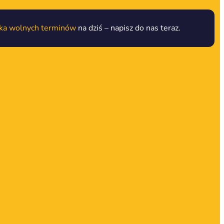
lka wolnych terminów
na dziś – napisz do nas teraz.