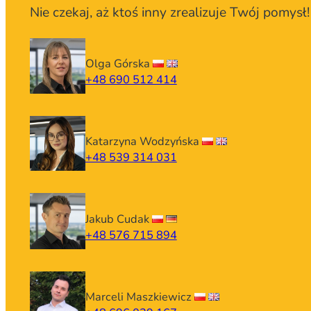
Nie czekaj, aż ktoś inny zrealizuje Twój pomysł!
Olga Górska
+48 690 512 414
Katarzyna Wodzyńska
+48 539 314 031
Jakub Cudak
+48 576 715 894
Marceli Maszkiewicz