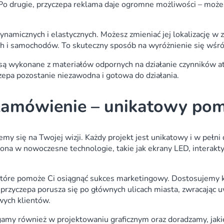
 Po drugie, przyczepa reklama daje ogromne możliwości – moż
micznych i elastycznych. Możesz zmieniać jej lokalizację w z
ch i samochodów. To skuteczny sposób na wyróżnienie się wśró
 są wykonane z materiałów odpornych na działanie czynników a
zepa pozostanie niezawodna i gotowa do działania.
zamówienie – unikatowy pom
 się na Twojej wizji. Każdy projekt jest unikatowy i w pełni
na w nowoczesne technologie, takie jak ekrany LED, interakt
e, które pomoże Ci osiągnąć sukces marketingowy. Dostosujemy
rzyczepa porusza się po głównych ulicach miasta, zwracając u
wych klientów.
gamy również w projektowaniu graficznym oraz doradzamy, jakie