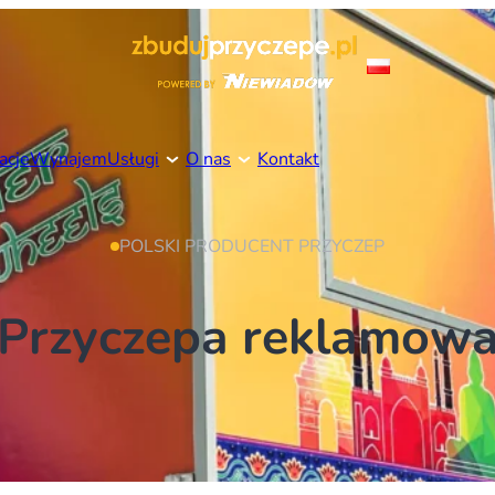
acje
Wynajem
Usługi
O nas
Kontakt
POLSKI PRODUCENT PRZYCZEP
Przyczepa reklamow