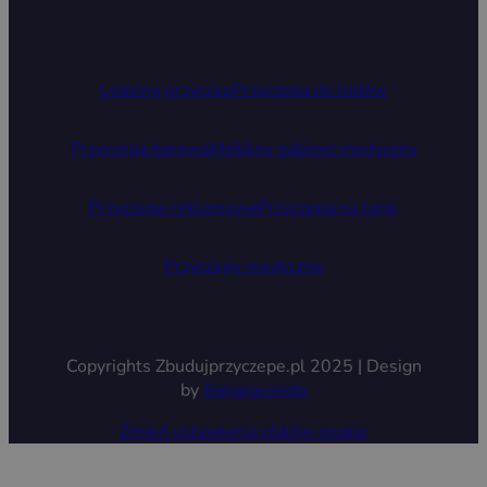
Leasing przyczep
Przyczepa do lodów
Przyczepa barowa
Mobilny gabinet medyczny
Przyczepa reklamowa
Przyczepa na targi
Przyczepy medyczne
Copyrights Zbudujprzyczepe.pl 2025 | Design
by
Bananaconda
Zmień ustawienia plików cookie