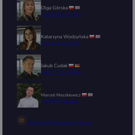
Olga Górska
+48 690 512 414
Katarzyna Wodzyńska
+48 539 314 031
Jakub Cudak
+48 576 715 894
Marceli Maszkiewicz
+48 696 029 167
zapytania@zbudujprzyczepe.pl