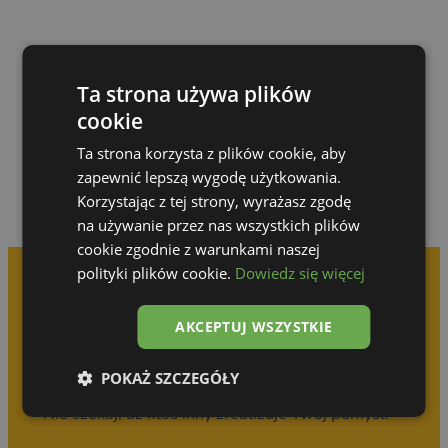
Przejdź do galerii
Ta strona używa plików
cookie
Ta strona korzysta z plików cookie, aby
zapewnić lepszą wygodę użytkowania.
Korzystając z tej strony, wyrażasz zgodę
na używanie przez nas wszystkich plików
cookie zgodnie z warunkami naszej
polityki plików cookie.
Dowiedz się więcej
Umów się na
AKCEPTUJ WSZYSTKIE
bezpłatną konsultację
POKAŻ SZCZEGÓŁY
Nie czekaj, aż ktoś inny zrealizuje Twój pomysł!