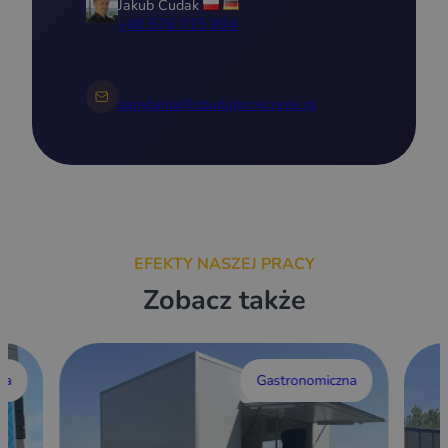
Jakub Cudak
+48 576 715 894
zapytania@zbudujprzyczepe.pl
EFEKTY NASZEJ PRACY
Zobacz także
wa
Gastronomiczna