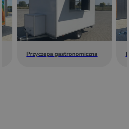
Przyczepa gastronomiczna
E