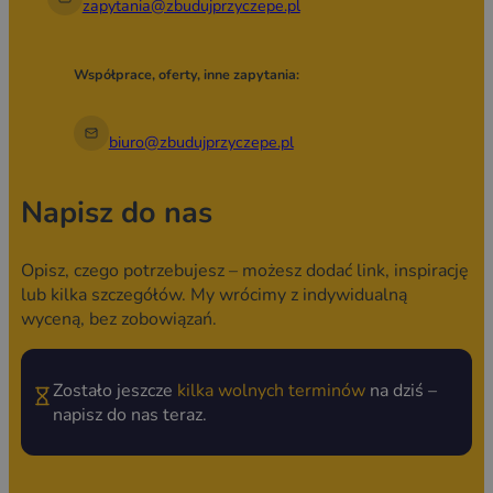
zapytania@zbudujprzyczepe.pl
Współprace, oferty, inne zapytania:
biuro@zbudujprzyczepe.pl
Napisz do nas
Opisz, czego potrzebujesz – możesz dodać link, inspirację
lub kilka szczegółów. My wrócimy z indywidualną
wyceną, bez zobowiązań.
Zostało jeszcze
kilka wolnych terminów
na dziś –
napisz do nas teraz.