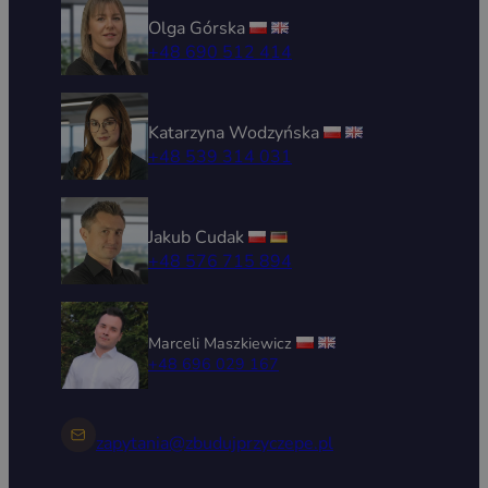
Olga Górska
+48 690 512 414
Katarzyna Wodzyńska
+48 539 314 031
Jakub Cudak
+48 576 715 894
Marceli Maszkiewicz
+48 696 029 167
zapytania@zbudujprzyczepe.pl