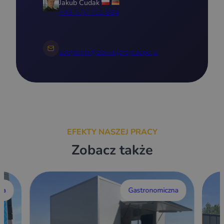
Jakub Cudak
+48 576 715 894
zapytania@zbudujprzyczepe.pl
EFEKTY NASZEJ PRACY
Zobacz także
wa
Gastronomiczna