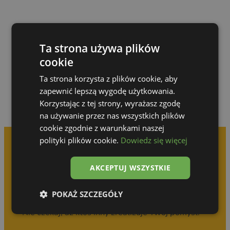
Przejdź do galerii
Ta strona używa plików
cookie
Ta strona korzysta z plików cookie, aby
zapewnić lepszą wygodę użytkowania.
Korzystając z tej strony, wyrażasz zgodę
na używanie przez nas wszystkich plików
cookie zgodnie z warunkami naszej
polityki plików cookie.
Dowiedz się więcej
Umów się na
AKCEPTUJ WSZYSTKIE
bezpłatną konsultację
POKAŻ SZCZEGÓŁY
Nie czekaj, aż ktoś inny zrealizuje Twój pomysł!