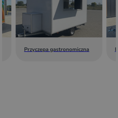
Przyczepa gastronomiczna
E