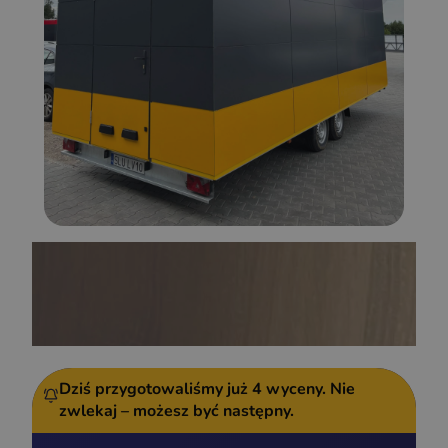
Dziś przygotowaliśmy już
4 wyceny.
Nie
zwlekaj – możesz być następny.