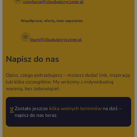
zapytania@zbudujprzyczepe.pl
Współprace, oferty, inne zapytania:
biuro@zbudujprzyczepe.pl
Napisz do nas
Opisz, czego potrzebujesz – możesz dodać link, inspirację
lub kilka szczegółów. My wrócimy z indywidualną
wyceną, bez zobowiązań.
Zostało jeszcze
kilka wolnych terminów
na dziś –
napisz do nas teraz.