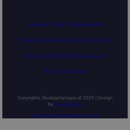
Leasing przyczep
Przyczepa do lodów
Przyczepa barowa
Mobilny gabinet medyczny
Przyczepa reklamowa
Przyczepa na targi
Przyczepy medyczne
Copyrights Zbudujprzyczepe.pl 2025 | Design
by
Bananaconda
Zmień ustawienia plików cookie