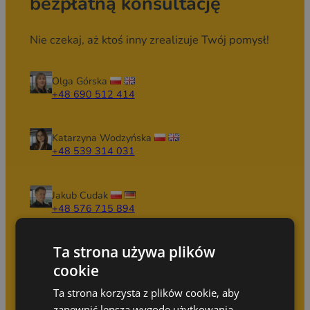
bezpłatną konsultację
Nie czekaj, aż ktoś inny zrealizuje Twój pomysł!
Olga Górska
+48 690 512 414
Katarzyna Wodzyńska
+48 539 314 031
Jakub Cudak
+48 576 715 894
Ta strona używa plików
Marceli Maszkiewicz
+48 696 029 167
cookie
Ta strona korzysta z plików cookie, aby
zapewnić lepszą wygodę użytkowania.