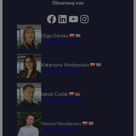
Obserwuj nas
Facebook
LinkedIn
YouTube
Instagram
Olga Górska
+48 690 512 414
Katarzyna Wodzyńska
+48 539 314 031
Jakub Cudak
+48 576 715 894
Marceli Maszkiewicz
+48 696 029 167