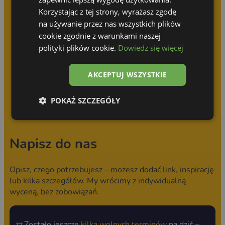
Wyceny i projekty:
Korzystając z tej strony, wyrażasz zgodę
na używanie przez nas wszystkich plików
cookie zgodnie z warunkami naszej
polityki plików cookie.
Dowiedz się więcej
zapytania@zbudujprzyczepe.pl
AKCEPTUJ WSZYSTKIE
Współprace, oferty, inne zapytania:
POKAŻ SZCZEGÓŁY
biuro@zbudujprzyczepe.pl
Napisz do nas
Opisz, czego potrzebujesz – możesz dodać link, inspirację
lub kilka szczegółów. My wrócimy z indywidualną
wyceną, bez zobowiązań.
Zostało jeszcze
kilka wolnych terminów
na dziś –