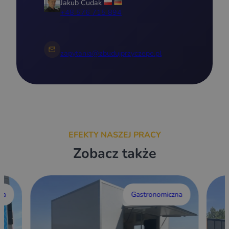
Jakub Cudak
+48 576 715 894
zapytania@zbudujprzyczepe.pl
EFEKTY NASZEJ PRACY
Zobacz także
wa
Gastronomiczna