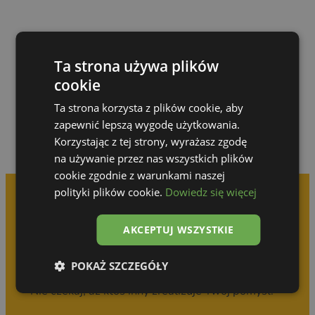
Przejdź do galerii
Ta strona używa plików
cookie
Ta strona korzysta z plików cookie, aby
zapewnić lepszą wygodę użytkowania.
Korzystając z tej strony, wyrażasz zgodę
na używanie przez nas wszystkich plików
cookie zgodnie z warunkami naszej
polityki plików cookie.
Dowiedz się więcej
Umów się na
AKCEPTUJ WSZYSTKIE
bezpłatną konsultację
POKAŻ SZCZEGÓŁY
Nie czekaj, aż ktoś inny zrealizuje Twój pomysł!