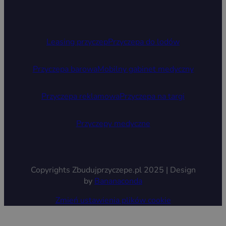
Leasing przyczep
Przyczepa do lodów
Przyczepa barowa
Mobilny gabinet medyczny
Przyczepa reklamowa
Przyczepa na targi
Przyczepy medyczne
Copyrights Zbudujprzyczepe.pl 2025 | Design
by
Bananaconda
Zmień ustawienia plików cookie