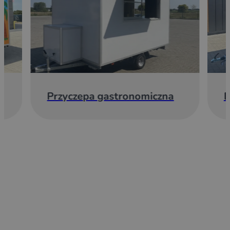
Przyczepa gastronomiczna
E