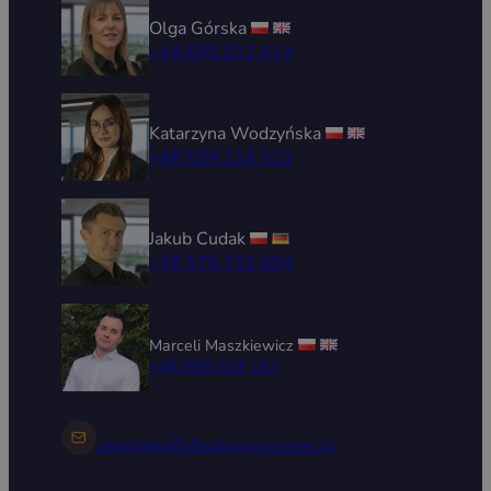
Olga Górska
+48 690 512 414
Katarzyna Wodzyńska
+48 539 314 031
Jakub Cudak
+48 576 715 894
Marceli Maszkiewicz
+48 696 029 167
zapytania@zbudujprzyczepe.pl