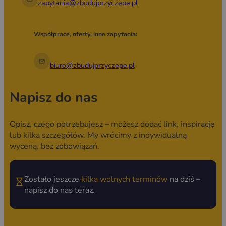
zapytania@zbudujprzyczepe.pl
Współprace, oferty, inne zapytania:
biuro@zbudujprzyczepe.pl
Napisz do nas
Opisz, czego potrzebujesz – możesz dodać link, inspirację
lub kilka szczegółów. My wrócimy z indywidualną
wyceną, bez zobowiązań.
Zostało jeszcze
kilka wolnych terminów
na dziś –
napisz do nas teraz.