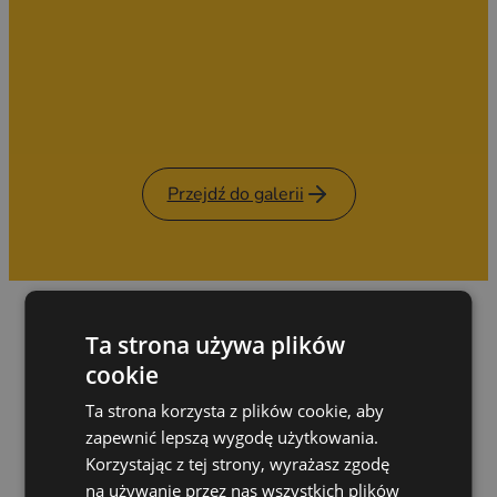
Przejdź do galerii
Ta strona używa plików
cookie
JAKOŚĆ I BEZPIECZEŃSTWO W KAŻDYM
DETALU
Ta strona korzysta z plików cookie, aby
Dlaczego warto zbudować
zapewnić lepszą wygodę użytkowania.
Korzystając z tej strony, wyrażasz zgodę
swoją przyczepę razem
na używanie przez nas wszystkich plików