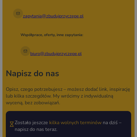
zapytania@zbudujprzyczepe.pl
Współprace, oferty, inne zapytania:
biuro@zbudujprzyczepe.pl
Napisz do nas
Opisz, czego potrzebujesz – możesz dodać link, inspirację
lub kilka szczegółów. My wrócimy z indywidualną
wyceną, bez zobowiązań.
Zostało jeszcze
kilka wolnych terminów
na dziś –
napisz do nas teraz.