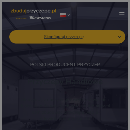
Skonfiguruj przyczepę
POLSKI PRODUCENT PRZYCZEP
Przyczepy Handlowe
Skorzystaj z naszych gotowych rozwiązań i
dostosuj je do własnych potrzeb lub pozwól
nam zbudować przyczepę wedle
indywidualnego projektu.