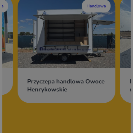
wa
Handlowa
Przyczepa handlowa Owoce
P
Henrykowskie
m