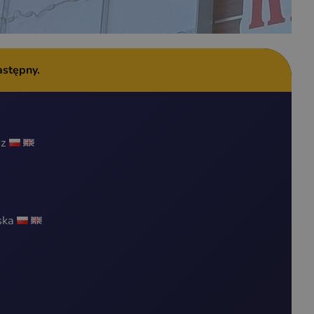
astępny.
cz
ska