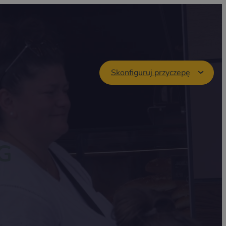
Skonfiguruj przyczepę
G