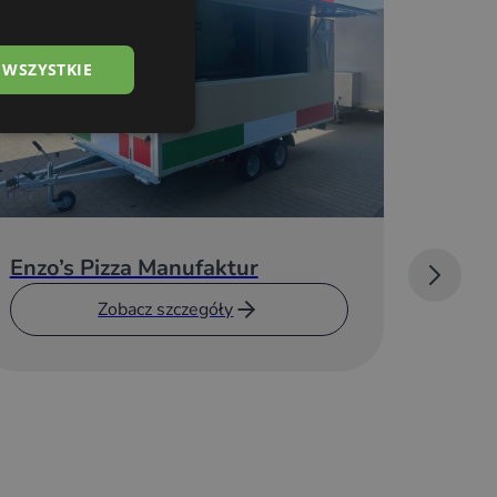
 WSZYSTKIE
Enzo’s Pizza Manufaktur
Przyc
di Pa
Zobacz szczegóły