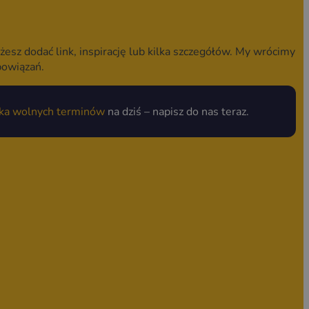
żesz dodać link, inspirację lub kilka szczegółów. My wrócimy
bowiązań.
lka wolnych terminów
na dziś – napisz do nas teraz.