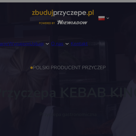
acje
Wynajem
Usługi
O nas
Kontakt
POLSKI PRODUCENT PRZYCZEP
Przyczepa KEBAB KIN
Przyczepa gastronomiczna