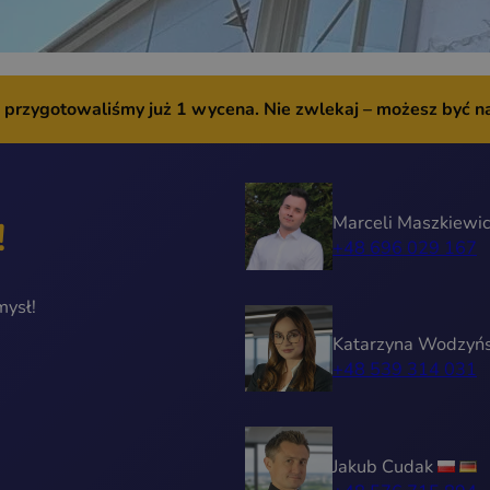
ś przygotowaliśmy już
1 wycena.
Nie zwlekaj – możesz być n
Marceli Maszkiewi
!
+48 696 029 167
mysł!
Katarzyna Wodzyń
+48 539 314 031
Jakub Cudak