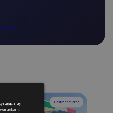
czepe.pl
Gastronomiczna
stając z tej
z warunkami