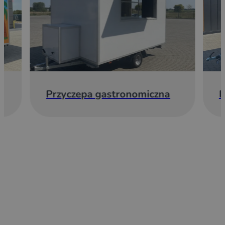
Przyczepa gastronomiczna
E