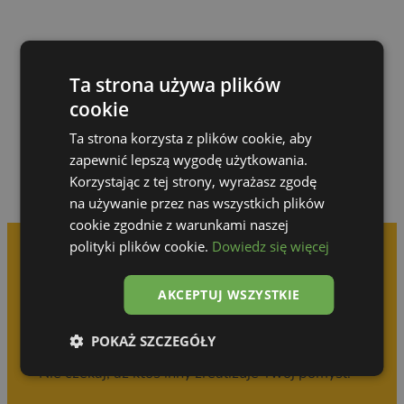
Przejdź do galerii
Ta strona używa plików
cookie
Ta strona korzysta z plików cookie, aby
zapewnić lepszą wygodę użytkowania.
Korzystając z tej strony, wyrażasz zgodę
na używanie przez nas wszystkich plików
cookie zgodnie z warunkami naszej
polityki plików cookie.
Dowiedz się więcej
Umów się na
AKCEPTUJ WSZYSTKIE
bezpłatną konsultację
POKAŻ SZCZEGÓŁY
Nie czekaj, aż ktoś inny zrealizuje Twój pomysł!