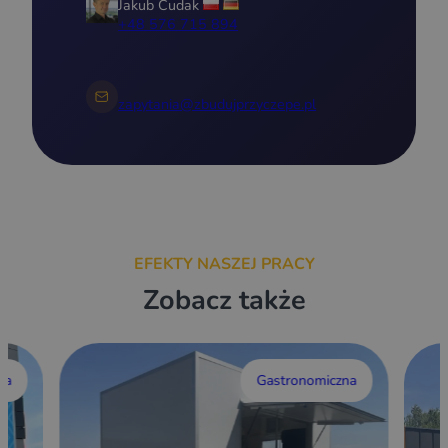
Jakub Cudak
+48 576 715 894
zapytania@zbudujprzyczepe.pl
EFEKTY NASZEJ PRACY
Zobacz także
wa
Gastronomiczna