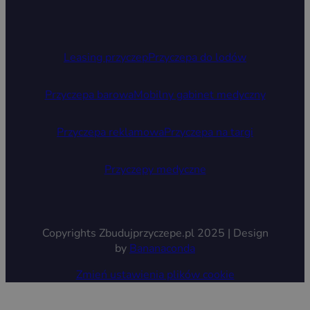
Leasing przyczep
Przyczepa do lodów
Przyczepa barowa
Mobilny gabinet medyczny
Przyczepa reklamowa
Przyczepa na targi
Przyczepy medyczne
Copyrights Zbudujprzyczepe.pl 2025 | Design
by
Bananaconda
Zmień ustawienia plików cookie