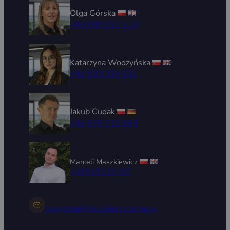
Olga Górska
+48 690 512 414
Katarzyna Wodzyńska
+48 539 314 031
Jakub Cudak
+48 576 715 894
Marceli Maszkiewicz
+48 696 029 167
zapytania@zbudujprzyczepe.pl