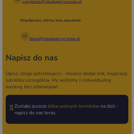
zapytania@zbudujprzyczepe.pl
Współprace, oferty, inne zapytania:
biuro@zbudujprzyczepe.pl
Napisz do nas
Opisz, czego potrzebujesz – możesz dodać link, inspirację
lub kilka szczegółów. My wrócimy z indywidualną
wyceną, bez zobowiązań.
Zostało jeszcze
kilka wolnych terminów
na dziś –
napisz do nas teraz.