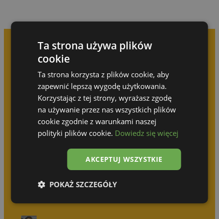
Ta strona używa plików
cookie
Prenez rendez-vous pour
Ta strona korzysta z plików cookie, aby
une consultation gratuite
zapewnić lepszą wygodę użytkowania.
Korzystając z tej strony, wyrażasz zgodę
na używanie przez nas wszystkich plików
N’attendez pas que quelqu’un d’autre réalise
votre idée !
cookie zgodnie z warunkami naszej
polityki plików cookie.
Dowiedz się więcej
Olga Górska
AKCEPTUJ WSZYSTKIE
+48 690 512 414
POKAŻ SZCZEGÓŁY
Katarzyna Wodzyńska
+48 539 314 031