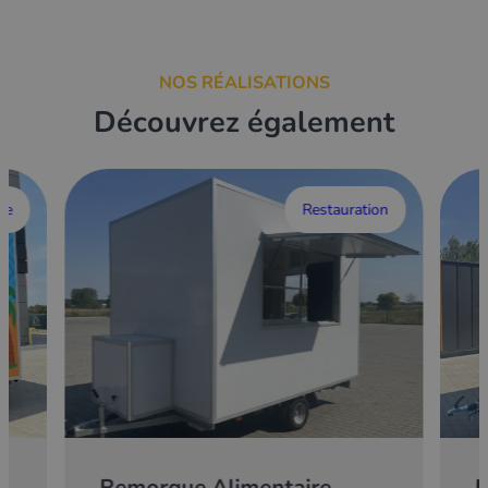
NOS RÉALISATIONS
Découvrez également
ce
Restauration
Remorque Alimentaire
E