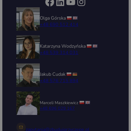
Facebook
LinkedIn
YouTube
Instagram
Olga Górska
+48 690 512 414
Katarzyna Wodzyńska
+48 539 314 031
Jakub Cudak
+48 576 715 894
Marceli Maszkiewicz
+48 696 029 167
zapytania@zbudujprzyczepe.pl