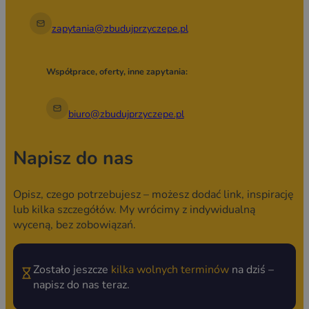
zapytania@zbudujprzyczepe.pl
Współprace, oferty, inne zapytania:
biuro@zbudujprzyczepe.pl
Napisz do nas
Opisz, czego potrzebujesz – możesz dodać link, inspirację
lub kilka szczegółów. My wrócimy z indywidualną
wyceną, bez zobowiązań.
Zostało jeszcze
kilka wolnych terminów
na dziś –
napisz do nas teraz.