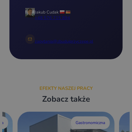
Jakub Cudak
+48 576 715 894
zapytania@zbudujprzyczepe.pl
EFEKTY NASZEJ PRACY
Zobacz także
wa
Gastronomiczna