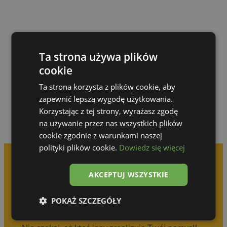
Ta strona używa plików
Przejdź do galerii
cookie
Ta strona korzysta z plików cookie, aby
zapewnić lepszą wygodę użytkowania.
Korzystając z tej strony, wyrażasz zgodę
na używanie przez nas wszystkich plików
cookie zgodnie z warunkami naszej
polityki plików cookie.
Dowiedz się więcej
AKCEPTUJ WSZYSTKIE
Umów się na
bezpłatną konsultację
POKAŻ SZCZEGÓŁY