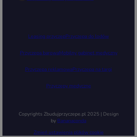
Leasing przyczep
Przyczepa do lodów
Przyczepa barowa
Mobilny gabinet medyczny
Przyczepa reklamowa
Przyczepa na targi
Przyczepy medyczne
Copyrights Zbudujprzyczepe.pl 2025 | Design
by
Bananaconda
Zmień ustawienia plików cookie