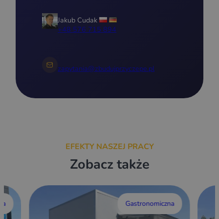
Jakub Cudak
+48 576 715 894
zapytania@zbudujprzyczepe.pl
EFEKTY NASZEJ PRACY
Zobacz także
wa
Gastronomiczna