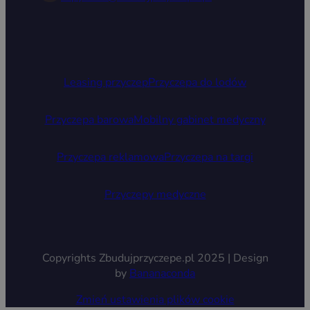
Leasing przyczep
Przyczepa do lodów
Przyczepa barowa
Mobilny gabinet medyczny
Przyczepa reklamowa
Przyczepa na targi
Przyczepy medyczne
Copyrights Zbudujprzyczepe.pl 2025 | Design
by
Bananaconda
Zmień ustawienia plików cookie