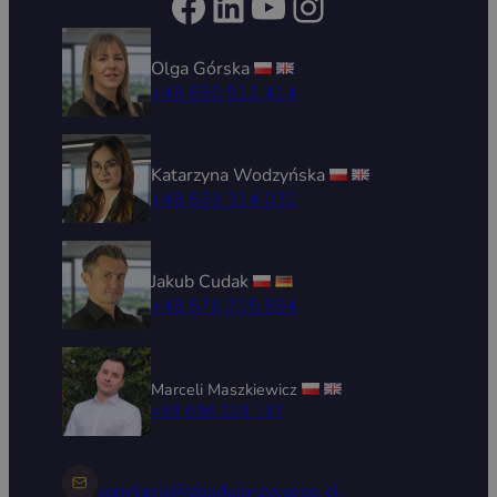
Facebook
LinkedIn
YouTube
Instagram
Olga Górska
+48 690 512 414
Katarzyna Wodzyńska
+48 539 314 031
Jakub Cudak
+48 576 715 894
Marceli Maszkiewicz
+48 696 029 167
zapytania@zbudujprzyczepe.pl