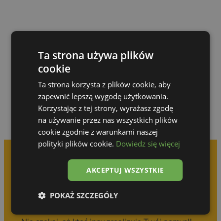
Ta strona używa plików
Przejdź do galerii
cookie
Ta strona korzysta z plików cookie, aby
zapewnić lepszą wygodę użytkowania.
Korzystając z tej strony, wyrażasz zgodę
na używanie przez nas wszystkich plików
cookie zgodnie z warunkami naszej
polityki plików cookie.
Dowiedz się więcej
AKCEPTUJ WSZYSTKIE
Umów się na
bezpłatną konsultację
POKAŻ SZCZEGÓŁY