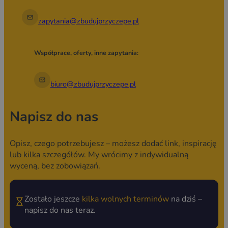
zapytania@zbudujprzyczepe.pl
Współprace, oferty, inne zapytania:
biuro@zbudujprzyczepe.pl
Napisz do nas
Opisz, czego potrzebujesz – możesz dodać link, inspirację
lub kilka szczegółów. My wrócimy z indywidualną
wyceną, bez zobowiązań.
Zostało jeszcze
kilka wolnych terminów
na dziś –
napisz do nas teraz.