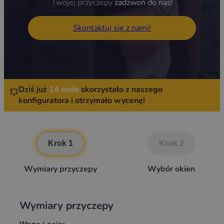
Twojej przyczepy
zadzwoń do nas!
Skontaktuj się z nami!
Dziś już
14 osób
skorzystało z naszego
konfiguratora i otrzymało wycenę!
Krok 1
Krok 2
Wymiary przyczepy
Wybór okien
Wymiary przyczepy