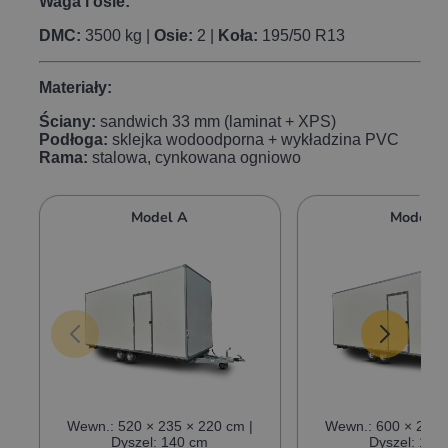
Waga i osie:
DMC:
3500 kg |
Osie:
2 |
Koła:
195/50 R13
Materiały:
Ściany:
sandwich 33 mm (laminat + XPS)
Podłoga:
sklejka wodoodporna + wykładzina PVC
Rama:
stalowa, cynkowana ogniowo
Model A
Model B
Wewn.: 520 × 235 × 220 cm |
Wewn.: 600 × 235 
Dyszel: 140 cm
Dyszel: 140