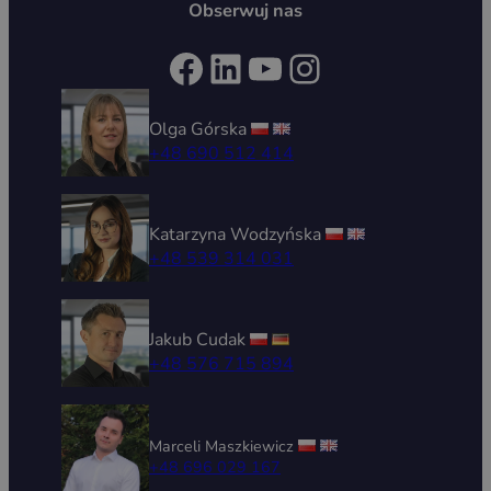
Obserwuj nas
Facebook
LinkedIn
YouTube
Instagram
Olga Górska
+48 690 512 414
Katarzyna Wodzyńska
+48 539 314 031
Jakub Cudak
+48 576 715 894
Marceli Maszkiewicz
+48 696 029 167