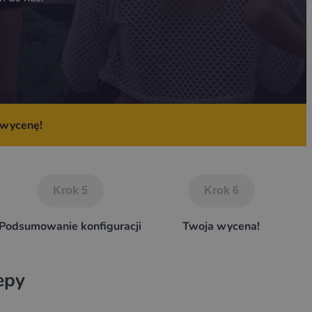
 wycenę!
Krok 5
Krok 6
Podsumowanie konfiguracji
Twoja wycena!
epy