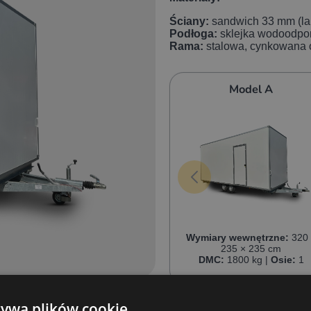
Ściany:
sandwich 33 mm (la
Podłoga:
sklejka wodoodpo
Rama:
stalowa, cynkowana
Model A
Wymiary wewnętrzne:
320 
235 × 235 cm
DMC:
1800 kg |
Osie:
1
żywa plików cookie