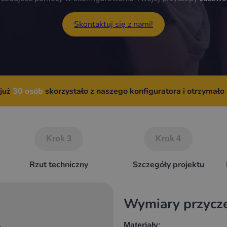
Skontaktuj się z nami!
 już
30 osób
skorzystało z naszego konfiguratora i otrzymało
Krok 3
Krok 4
Rzut techniczny
Szczegóły projektu
Wymiary przycz
Materiały: