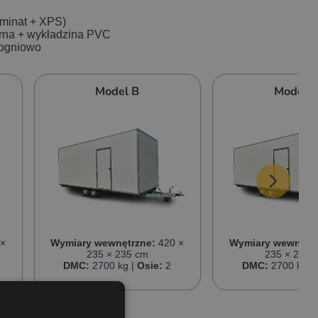
minat + XPS)
rna + wykładzina PVC
 ogniowo
Model B
Model C
×
Wymiary wewnętrzne:
420 ×
Wymiary w
ewnętr
235 × 235 cm
235 × 235 
DMC:
2700 kg |
Osie:
2
DMC:
2700 kg |