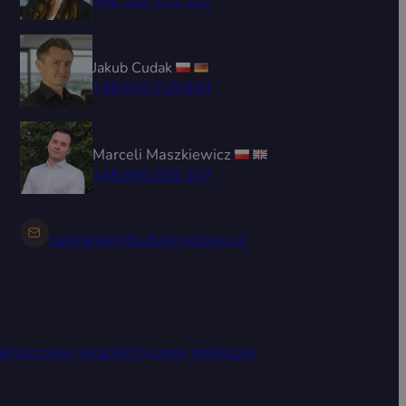
+48 539 314 031
Jakub Cudak
+48 576 715 894
Marceli Maszkiewicz
+48 696 029 167
zapytania@zbudujprzyczepe.pl
a
Przyczepa na targi
Przyczepy medyczne