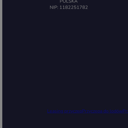
POLSKA
NIP: 1182251782
Leasing przyczep
Przyczepa do lodów
Pr