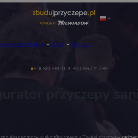
acje
Wynajem
Usługi
O nas
Kontakt
POLSKI PRODUCENT PRZYCZEP
gurator przyczepy sani
trzebujesz pomocy w skonfigurowaniu Twojej przyczepy
zadzwo