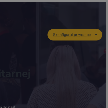
Skonfiguruj przyczepę
tarnej
ń do nas!