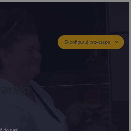
Skonfiguruj przyczepę
arski
ń do nas!