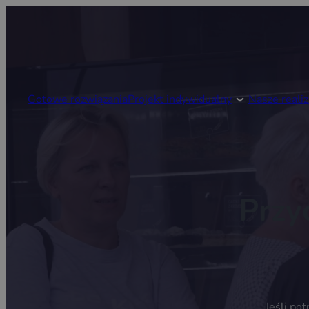
Gotowe rozwiązania
Projekt indywidualny
Nasze realiz
Przy
Jeśli po