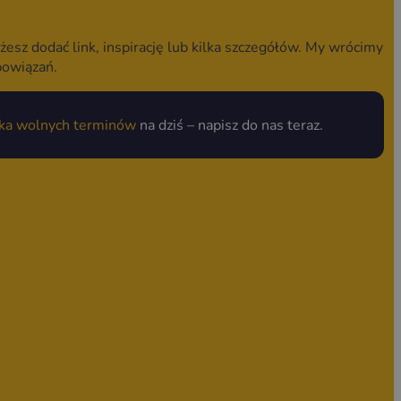
żesz dodać link, inspirację lub kilka szczegółów. My wrócimy
bowiązań.
lka wolnych terminów
na dziś – napisz do nas teraz.