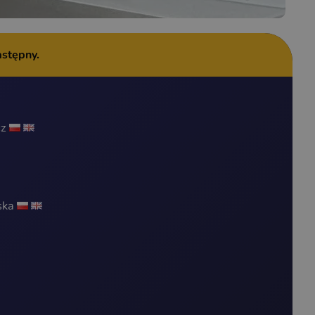
astępny.
cz
ska