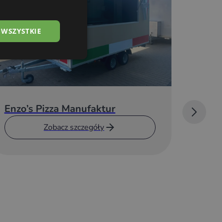
 WSZYSTKIE
Enzo’s Pizza Manufaktur
Przyc
di Pa
Zobacz szczegóły