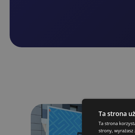
Ta strona u
Handlowa
Ta strona korzyst
strony, wyrażasz