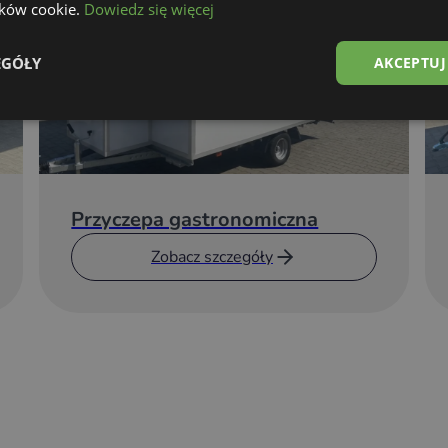
lików cookie.
Dowiedz się więcej
EGÓŁY
AKCEPTUJ
Przyczepa gastronomiczna
Zobacz szczegóły