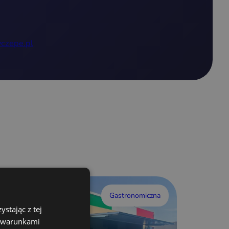
czepe.pl
Gastronomiczna
stając z tej
z warunkami