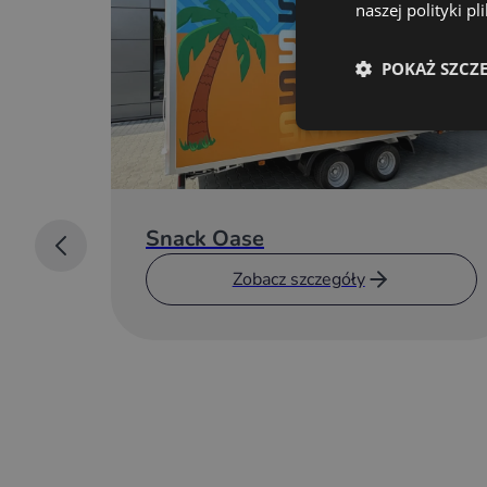
naszej polityki p
POKAŻ SZCZ
Snack Oase
Zobacz szczegóły