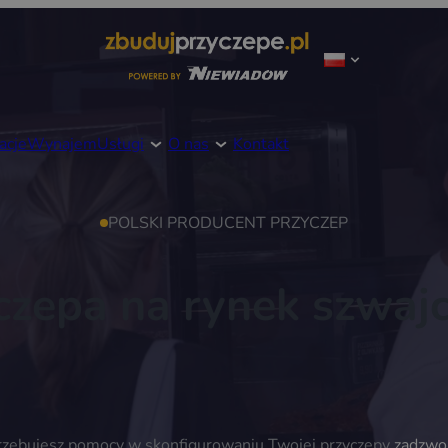
acje
Wynajem
Usługi
O nas
Kontakt
POLSKI PRODUCENT PRZYCZEP
czepa na rynek szwajc
trzebujesz pomocy w skonfigurowaniu Twojej przyczepy
zadzwo