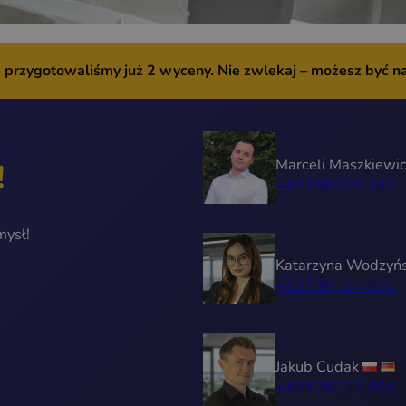
ś przygotowaliśmy już
2 wyceny.
Nie zwlekaj – możesz być n
Marceli Maszkiewi
!
+48 696 029 167
mysł!
Katarzyna Wodzyń
+48 539 314 031
Jakub Cudak
+48 576 715 894