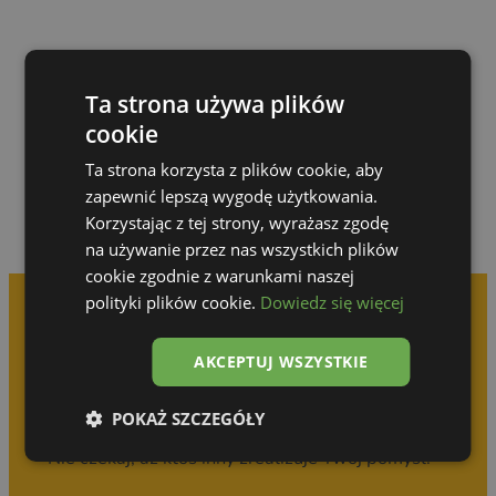
Przejdź do galerii
Ta strona używa plików
cookie
Ta strona korzysta z plików cookie, aby
zapewnić lepszą wygodę użytkowania.
Korzystając z tej strony, wyrażasz zgodę
na używanie przez nas wszystkich plików
cookie zgodnie z warunkami naszej
polityki plików cookie.
Dowiedz się więcej
Umów się na
AKCEPTUJ WSZYSTKIE
bezpłatną konsultację
POKAŻ SZCZEGÓŁY
Nie czekaj, aż ktoś inny zrealizuje Twój pomysł!