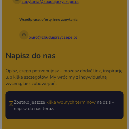
zapytania@zbudujprzyczepe.pl
Współprace, oferty, inne zapytania:
biuro@zbudujprzyczepe.pl
Napisz do nas
Opisz, czego potrzebujesz – możesz dodać link, inspirację
lub kilka szczegółów. My wrócimy z indywidualną
wyceną, bez zobowiązań.
Zostało jeszcze
kilka wolnych terminów
na dziś –
napisz do nas teraz.