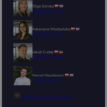
Olga Górska
+48 690 512 414
Katarzyna Wodzyńska
+48 539 314 031
Jakub Cudak
+48 576 715 894
Marceli Maszkiewicz
+48 696 029 167
zapytania@zbudujprzyczepe.pl