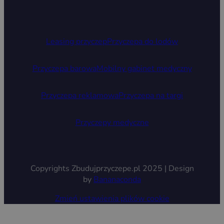
Leasing przyczep
Przyczepa do lodów
Przyczepa barowa
Mobilny gabinet medyczny
Przyczepa reklamowa
Przyczepa na targi
Przyczepy medyczne
Copyrights Zbudujprzyczepe.pl 2025 | Design
by
Bananaconda
Zmień ustawienia plików cookie