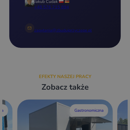
Jakub Cudak
+48 576 715 894
zapytania@zbudujprzyczepe.pl
EFEKTY NASZEJ PRACY
Zobacz także
wa
Gastronomiczna