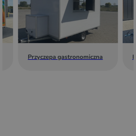
Przyczepa gastronomiczna
E