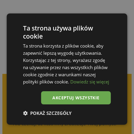
Przejdź do galerii
Ta strona używa plików
cookie
Ta strona korzysta z plików cookie, aby
zapewnić lepszą wygodę użytkowania.
Korzystając z tej strony, wyrażasz zgodę
na używanie przez nas wszystkich plików
cookie zgodnie z warunkami naszej
polityki plików cookie.
Dowiedz się więcej
Umów się na
AKCEPTUJ WSZYSTKIE
bezpłatną konsultację
POKAŻ SZCZEGÓŁY
Nie czekaj, aż ktoś inny zrealizuje Twój pomysł!