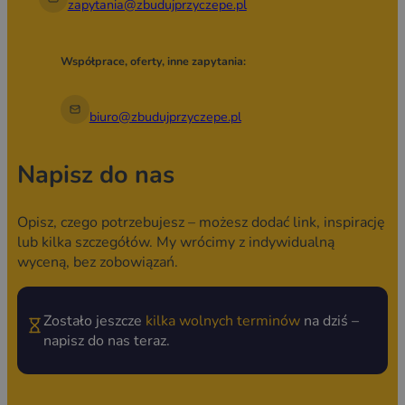
zapytania@zbudujprzyczepe.pl
Współprace, oferty, inne zapytania:
biuro@zbudujprzyczepe.pl
Napisz do nas
Opisz, czego potrzebujesz – możesz dodać link, inspirację
lub kilka szczegółów. My wrócimy z indywidualną
wyceną, bez zobowiązań.
Zostało jeszcze
kilka wolnych terminów
na dziś –
napisz do nas teraz.