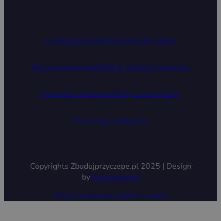
Leasing przyczep
Przyczepa do lodów
Przyczepa barowa
Mobilny gabinet medyczny
Przyczepa reklamowa
Przyczepa na targi
Przyczepy medyczne
Copyrights Zbudujprzyczepe.pl 2025 | Design
by
Bananaconda
Zmień ustawienia plików cookie