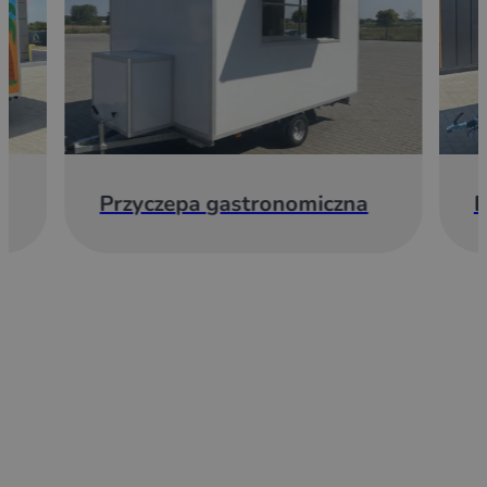
Przyczepa gastronomiczna
E