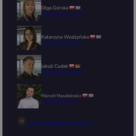
Olga Górska
+48 690 512 414
Katarzyna Wodzyńska
+48 539 314 031
Jakub Cudak
+48 576 715 894
Marceli Maszkiewicz
+48 696 029 167
zapytania@zbudujprzyczepe.pl