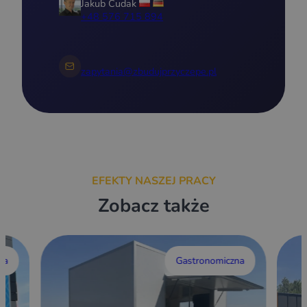
Jakub Cudak
+48 576 715 894
zapytania@zbudujprzyczepe.pl
EFEKTY NASZEJ PRACY
Zobacz także
wa
Gastronomiczna