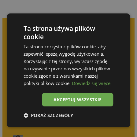
Ta strona używa plików
cookie
Prenez rendez-vous pour
Ta strona korzysta z plików cookie, aby
une consultation gratuite
zapewnić lepszą wygodę użytkowania.
Korzystając z tej strony, wyrażasz zgodę
na używanie przez nas wszystkich plików
N’attendez pas que quelqu’un d’autre réalise
votre idée !
cookie zgodnie z warunkami naszej
polityki plików cookie.
Dowiedz się więcej
Olga Górska
AKCEPTUJ WSZYSTKIE
+48 690 512 414
POKAŻ SZCZEGÓŁY
Katarzyna Wodzyńska
+48 539 314 031