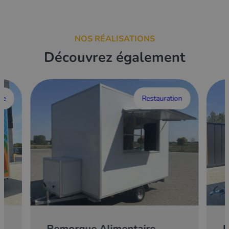
NOS RÉALISATIONS
Découvrez également
ce
Restauration
Remorque Alimentaire
E