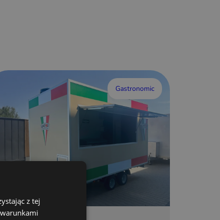
Gastronomic
stając z tej
z warunkami