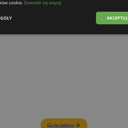
lików cookie.
Dowiedz się więcej
Food Trailer
See details
EGÓŁY
AKCEPTUJ
Go to gallery