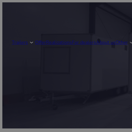
Trailers
Offer
Realizations
For dealers
About us
Other