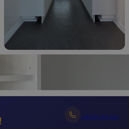
+48 535 303 652
!