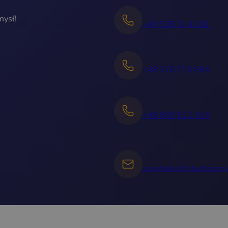
mysł!
+48 539 314 031
+48 576 715 894
+48 690 512 414
zapytania@zbudujprzy