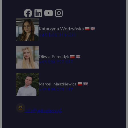
Facebook
LinkedIn
YouTube
Instagram
Katarzyna Wodzyńska
+48 539 314 031
Oliwia Perendyk
+48 534 727 577
Marceli Maszkiewicz
+48 696 029 167
info@zptrailers.pl