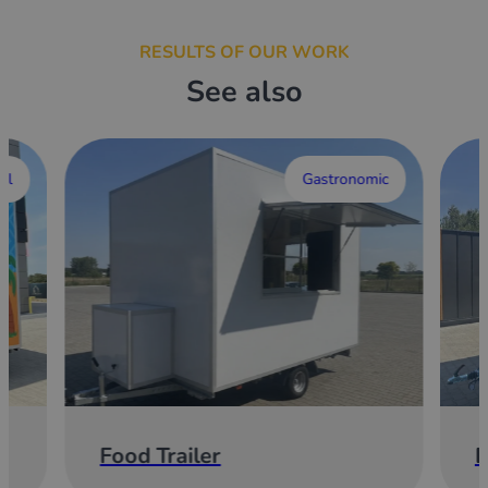
RESULTS OF OUR WORK
See also
al
Gastronomic
Food Trailer
E