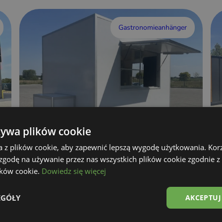
Gastronomieanhänger
żywa plików cookie
a z plików cookie, aby zapewnić lepszą wygodę użytkowania. Korzy
 zgodę na używanie przez nas wszystkich plików cookie zgodnie 
Imbisswagen
lików cookie.
Dowiedz się więcej
Details anzeigen
EGÓŁY
AKCEPTUJ