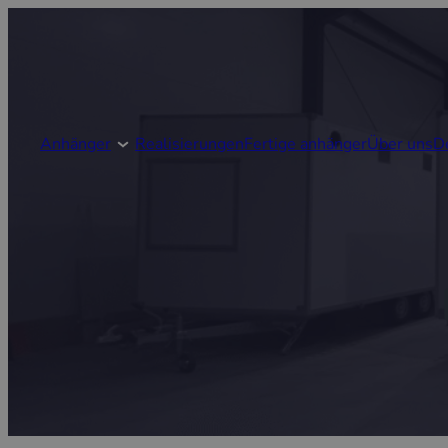
Anhänger
Realisierungen
Fertige anhänger
Über uns
D