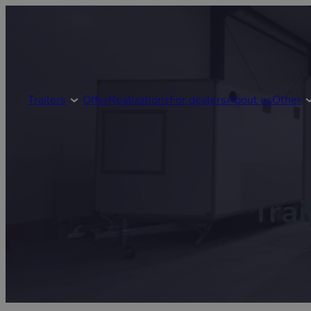
Trailers
Offer
Realizations
For dealers
About us
Other
Trai