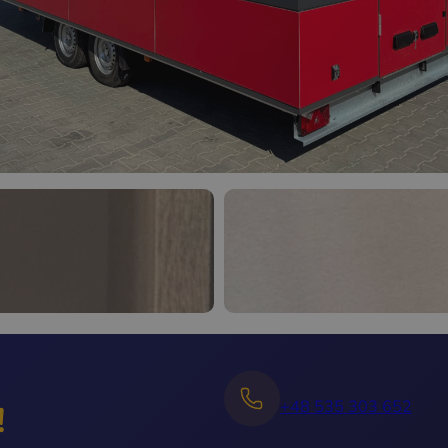
+48 535 303 652
!