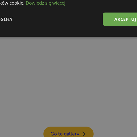
lików cookie.
Dowiedz się więcej
Food Trailer
See details
EGÓŁY
AKCEPTUJ
Go to gallery