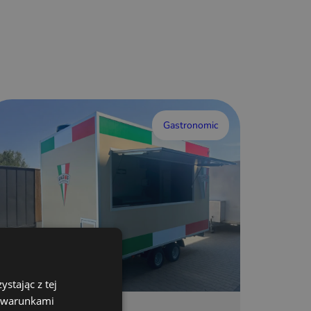
Gastronomic
stając z tej
z warunkami