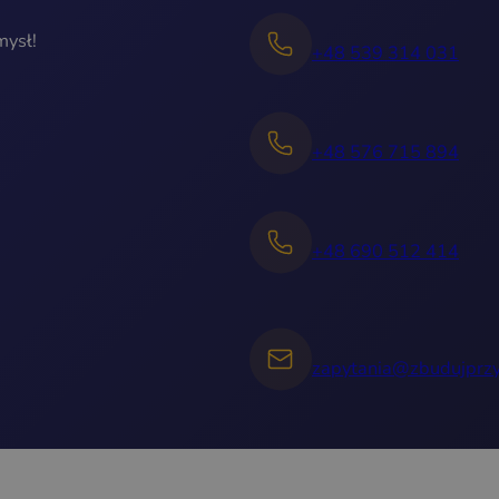
mysł!
+48 539 314 031
+48 576 715 894
+48 690 512 414
zapytania@zbudujprzy