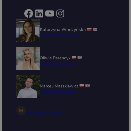
Facebook
LinkedIn
YouTube
Instagram
Katarzyna Wodzyńska
+48 539 314 031
Oliwia Perendyk
+48 534 727 577
Marceli Maszkiewicz
+48 696 029 167
info@zptrailers.pl