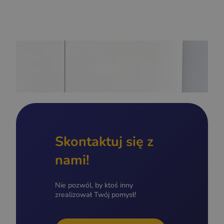
Skontaktuj się z
nami!
Nie pozwól, by ktoś inny
zrealizował Twój pomysł!