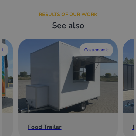
RESULTS OF OUR WORK
See also
al
Gastronomic
Food Trailer
E