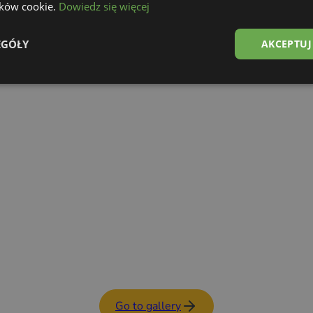
lików cookie.
Dowiedz się więcej
Food Trailer
See details
EGÓŁY
AKCEPTUJ
Go to gallery