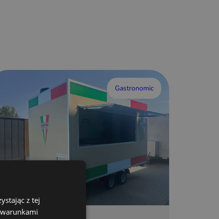
Gastronomic
stając z tej
z warunkami