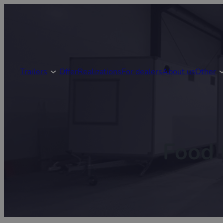
Trailers
Offer
Realizations
For dealers
About us
Other
Food 