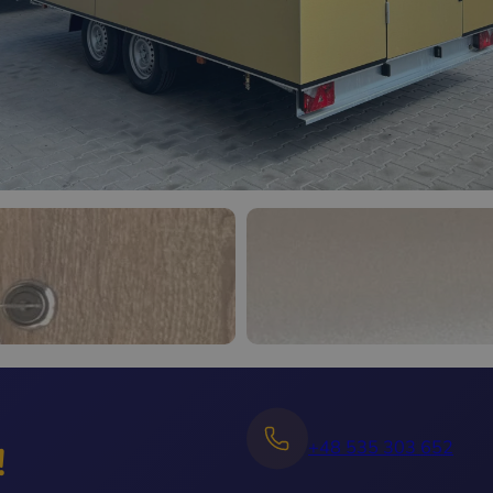
+48 535 303 652
!