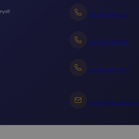
mysł!
+48 539 314 031
+48 576 715 894
+48 690 512 414
zapytania@zbudujprzy