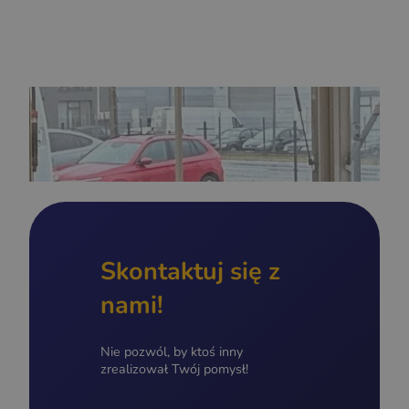
Skontaktuj się z
nami!
Nie pozwól, by ktoś inny
zrealizował Twój pomysł!