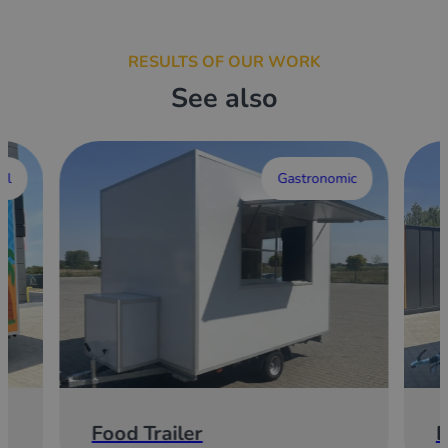
RESULTS OF OUR WORK
See also
al
Gastronomic
Food Trailer
E