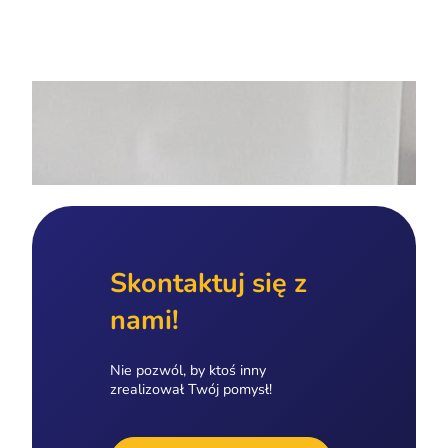
Skontaktuj się z
nami!
Nie pozwól, by ktoś inny
zrealizował Twój pomysł!