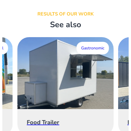
RESULTS OF OUR WORK
See also
al
Gastronomic
Food Trailer
E