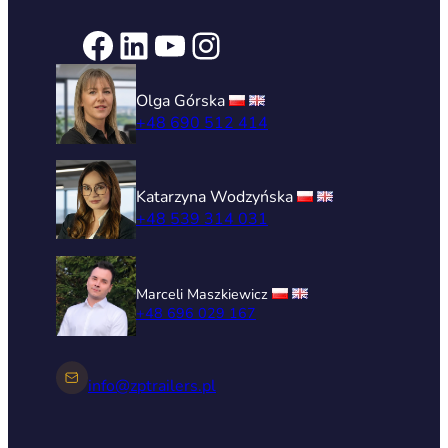
Facebook
LinkedIn
YouTube
Instagram
Olga Górska
+48 690 512 414
Katarzyna Wodzyńska
+48 539 314 031
Marceli Maszkiewicz
+48 696 029 167
info@zptrailers.pl