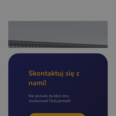
Skontaktuj się z
nami!
Nie pozwól, by ktoś inny
zrealizował Twój pomysł!