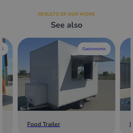
RESULTS OF OUR WORK
See also
al
Gastronomic
Food Trailer
E