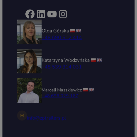
Facebook
LinkedIn
YouTube
Instagram
Olga Górska
+48 690 512 414
Katarzyna Wodzyńska
+48 539 314 031
Marceli Maszkiewicz
+48 696 029 167
info@zptrailers.pl