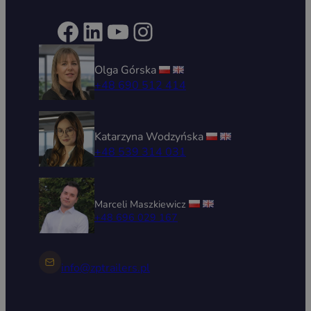
Facebook
LinkedIn
YouTube
Instagram
Olga Górska
+48 690 512 414
Katarzyna Wodzyńska
+48 539 314 031
Marceli Maszkiewicz
+48 696 029 167
info@zptrailers.pl