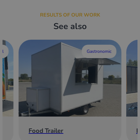
RESULTS OF OUR WORK
See also
al
Gastronomic
Food Trailer
E