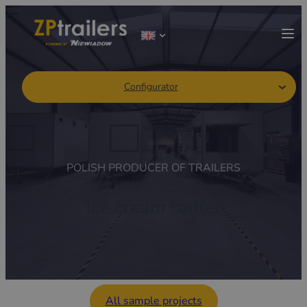
Configurator
POLISH PRODUCER OF TRAILERS
Ice cream tariler
All sample projects