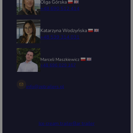
Olga Górska
+48 690 512 414
Katarzyna Wodzyńska
+48 539 314 031
Marceli Maszkiewicz
+48 696 029 167
info@zptrailers.pl
Ice cream trailer
Bar trailer