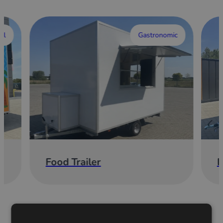
al
Gastronomic
Food Trailer
E