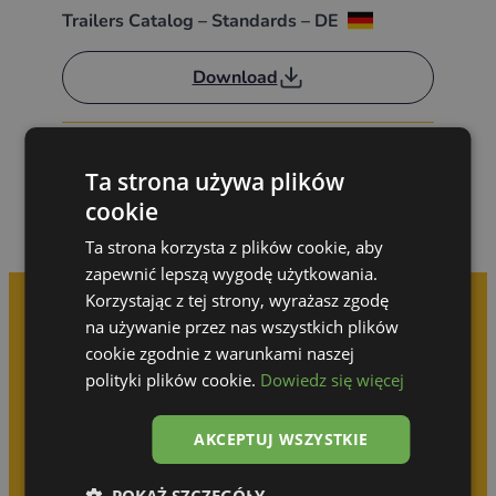
Trailers Catalog – Standards – DE
Download
Ta strona używa plików
cookie
Ta strona korzysta z plików cookie, aby
zapewnić lepszą wygodę użytkowania.
Korzystając z tej strony, wyrażasz zgodę
na używanie przez nas wszystkich plików
cookie zgodnie z warunkami naszej
Book your
polityki plików cookie.
Dowiedz się więcej
free consultation
AKCEPTUJ WSZYSTKIE
We will design a solution for you