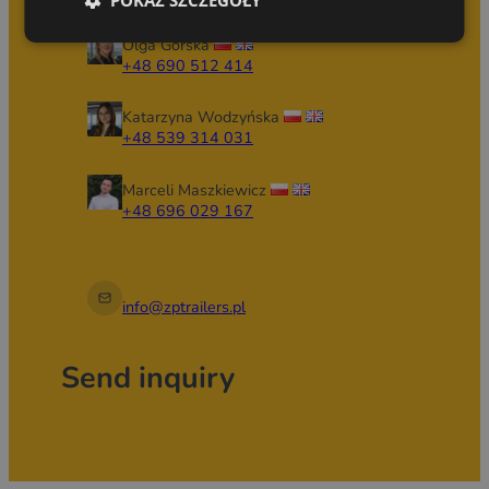
POKAŻ SZCZEGÓŁY
Olga Górska
+48 690 512 414
Katarzyna Wodzyńska
+48 539 314 031
Marceli Maszkiewicz
+48 696 029 167
info@zptrailers.pl
Send inquiry