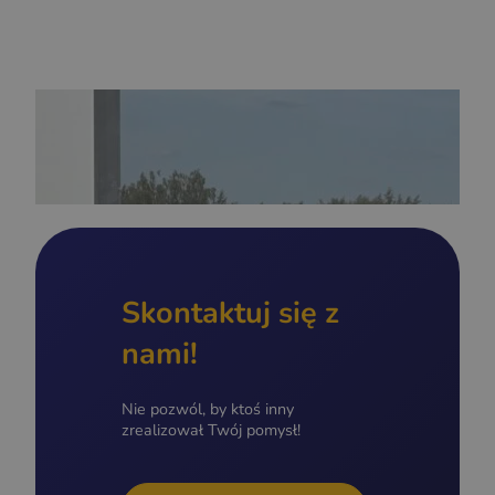
Skontaktuj się z
nami!
Nie pozwól, by ktoś inny
zrealizował Twój pomysł!