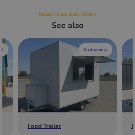
RESULTS OF OUR WORK
See also
al
Gastronomic
Food Trailer
E