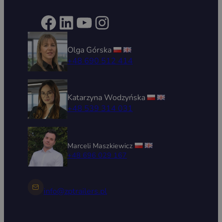
Facebook
LinkedIn
YouTube
Instagram
Olga Górska
+48 690 512 414
Katarzyna Wodzyńska
+48 539 314 031
Marceli Maszkiewicz
+48 696 029 167
info@zptrailers.pl