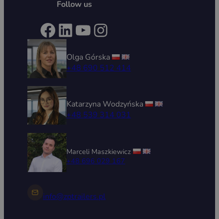
Follow us
Facebook
LinkedIn
YouTube
Instagram
Olga Górska
+48 690 512 414
Katarzyna Wodzyńska
+48 539 314 031
Marceli Maszkiewicz
+48 696 029 167
info@zptrailers.pl