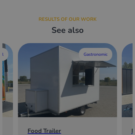
RESULTS OF OUR WORK
See also
al
Gastronomic
Food Trailer
E