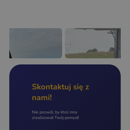
Skontaktuj się z
nami!
Nie pozwól, by ktoś inny
zrealizował Twój pomysł!