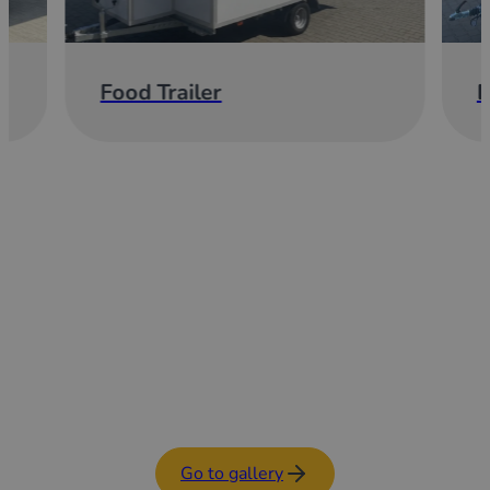
Food Trailer
E
Go to gallery