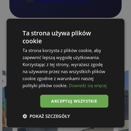
zapytania@zbudujprzyczepe.pl
Ta strona używa plików
cookie
RESULTS OF OUR WORK
Ta strona korzysta z plików cookie, aby
See also
zapewnić lepszą wygodę użytkowania.
Korzystając z tej strony, wyrażasz zgodę
na używanie przez nas wszystkich plików
cookie zgodnie z warunkami naszej
al
Gastronomic
polityki plików cookie.
Dowiedz się więcej
AKCEPTUJ WSZYSTKIE
POKAŻ SZCZEGÓŁY