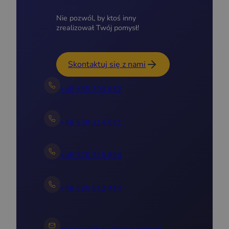
Nie pozwól, by ktoś inny
zrealizował Twój pomysł!
Skontaktuj się z nami
+48 535 303 652
+48 539 314 031
+48 576 715 894
+48 690 512 414