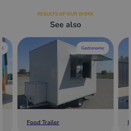
RESULTS OF OUR WORK
See also
al
Gastronomic
Food Trailer
E