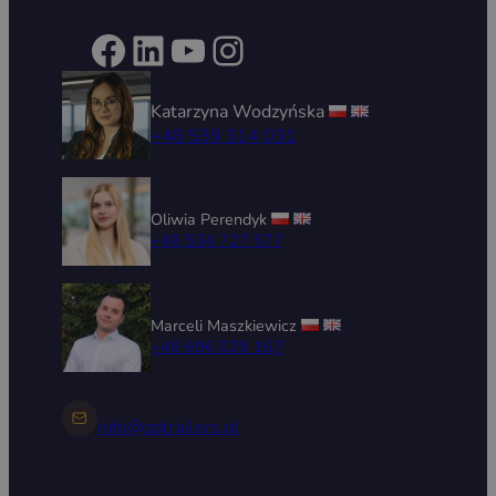
Facebook
LinkedIn
YouTube
Instagram
Katarzyna Wodzyńska
+48 539 314 031
Oliwia Perendyk
+48 534 727 577
Marceli Maszkiewicz
+48 696 029 167
info@zptrailers.pl