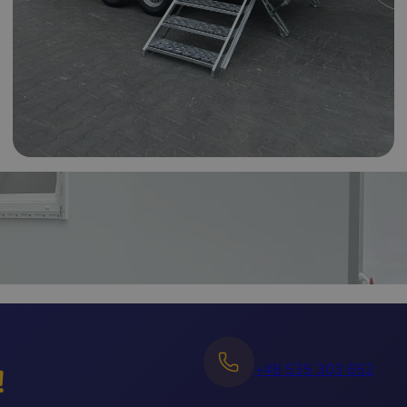
+48 535 303 652
!