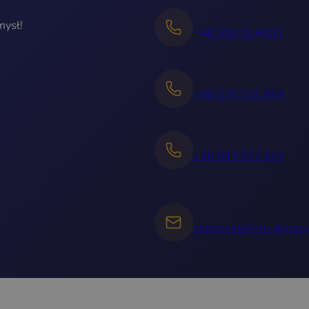
mysł!
+48 539 314 031
+48 576 715 894
+48 690 512 414
zapytania@zbudujprzy