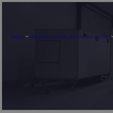
Trailers
Offer
Realizations
For dealers
About us
Other
So