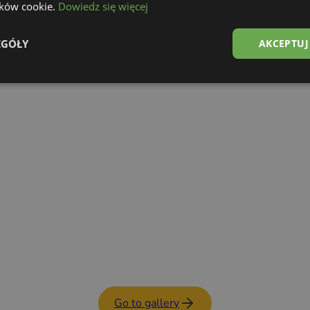
lików cookie.
Dowiedz się więcej
Food Trailer
See details
EGÓŁY
AKCEPTUJ
Go to gallery