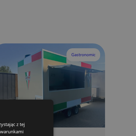
Gastronomic
stając z tej
z warunkami