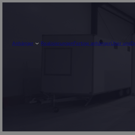
Anhänger
Realisierungen
Fertige anhänger
Über uns
D