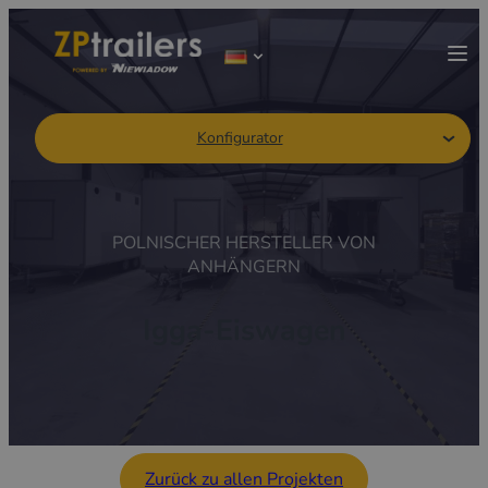
Konfigurator
POLNISCHER HERSTELLER VON
ANHÄNGERN
Igga-Eiswagen
Zurück zu allen Projekten