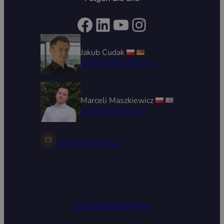
Facebook
LinkedIn
YouTube
Instagram
Jakub Cudak
+49692991782074
Marceli Maszkiewicz
+48 696 029 167
info@zptrailers.pl
Eistrailer
Baranhänger