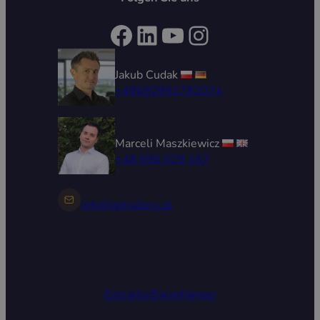
Facebook
LinkedIn
YouTube
Instagram
Jakub Cudak
+49692991782074
Marceli Maszkiewicz
+48 696 029 167
info@zptrailers.pl
Eistrailer
Baranhänger