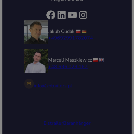
Facebook
LinkedIn
YouTube
Instagram
Jakub Cudak
+49692991782074
Marceli Maszkiewicz
+48 696 029 167
info@zptrailers.pl
Eistrailer
Baranhänger