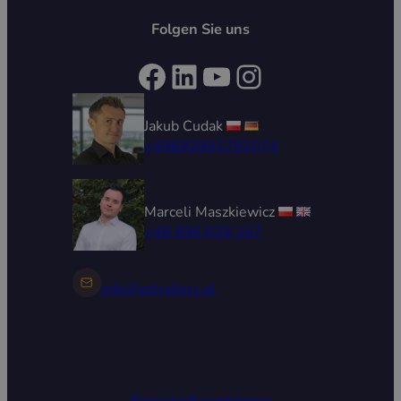
Folgen Sie uns
Facebook
LinkedIn
YouTube
Instagram
Jakub Cudak
+49692991782074
Marceli Maszkiewicz
+48 696 029 167
info@zptrailers.pl
Eistrailer
Baranhänger