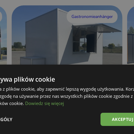
Gastronomieanhänger
żywa plików cookie
a z plików cookie, aby zapewnić lepszą wygodę użytkowania. Korzy
 zgodę na używanie przez nas wszystkich plików cookie zgodnie 
Imbisswagen
lików cookie.
Dowiedz się więcej
Details anzeigen
EGÓŁY
AKCEPTUJ