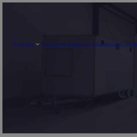
Anhänger
Realisierungen
Fertige anhänger
Über uns
D
CO