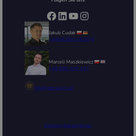
Facebook
LinkedIn
YouTube
Instagram
Jakub Cudak
+49692991782074
Marceli Maszkiewicz
+48 696 029 167
info@zptrailers.pl
Eistrailer
Baranhänger