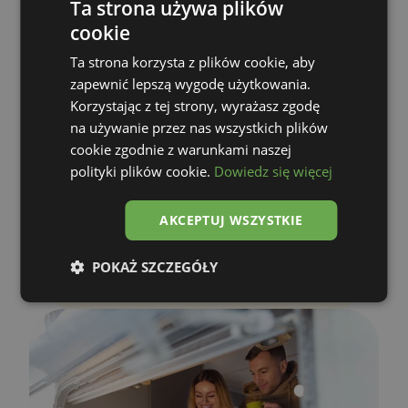
Unternehmen, Investoren und öffentliche Institutionen
Ta strona używa plików
cookie
Ta strona korzysta z plików cookie, aby
Mobile Cafés, Shops und Büros
zapewnić lepszą wygodę użytkowania.
Korzystając z tej strony, wyrażasz zgodę
na używanie przez nas wszystkich plików
cookie zgodnie z warunkami naszej
Informationspunkte und Sanitäranlagen
polityki plików cookie.
Dowiedz się więcej
AKCEPTUJ WSZYSTKIE
Baustellen-Infrastruktur und weitere
Lösungen zur Unterstützung des
POKAŻ SZCZEGÓŁY
Tagesgeschäfts