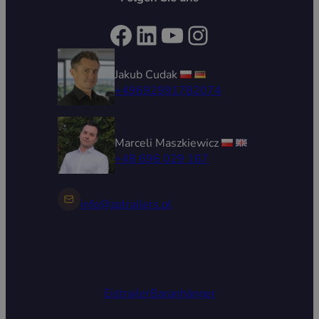
Facebook
LinkedIn
YouTube
Instagram
Jakub Cudak
+49692991782074
Marceli Maszkiewicz
+48 696 029 167
info@zptrailers.pl
Eistrailer
Baranhänger