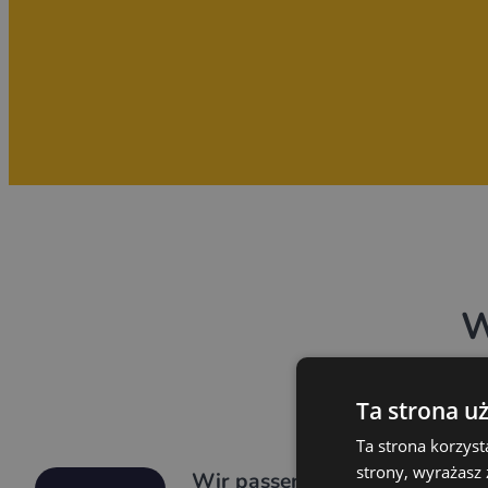
W
Ta strona u
Ta strona korzyst
strony, wyrażasz
Wir passen die Preise an