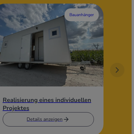
Bauanhänger
Realisierung eines individuellen
Sozia
Projektes
Details anzeigen