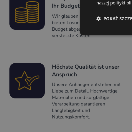
naszej polityki p
Ihr Budget an
Wir glauben an Transparenz. Wir
POKAŻ SZCZ
bieten Lösungen, die auf Ihr
Budget abgestimmt sind – ohne
versteckte Kosten.
Höchste Qualität ist unser
Anspruch
Unsere Anhänger entstehen mit
Liebe zum Detail. Hochwertige
Materialien und sorgfältige
Verarbeitung garantieren
Langlebigkeit und
Nutzungskomfort.