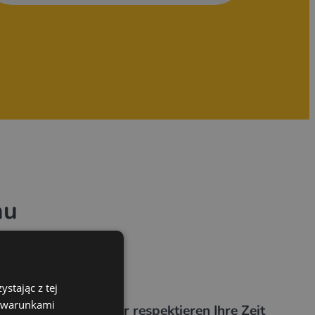
au
?
stając z tej
z warunkami
Wir respektieren Ihre Zeit