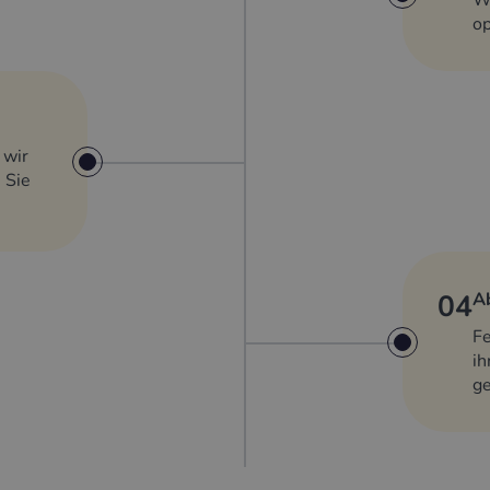
Wi
op
 wir
 Sie
04
A
Fe
ih
g