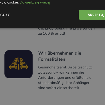
lików cookie.
Dowiedz się więcej
Stange
Jeder Anhänger hat seine eigene
EGÓŁY
AKCEPTUJ
Geschichte. Wir hören zu,
beraten und entwerfen so, dass
das Endprodukt Ihre Erwartungen
zu 100 % erfüllt.
Wir übernehmen die
Formalitäten
Gesundheitsamt, Arbeitsschutz,
Zulassung – wir kennen die
Anforderungen und erfüllen sie
standardmäßig. Ihre Anhänger
sind sofort einsatzbereit.