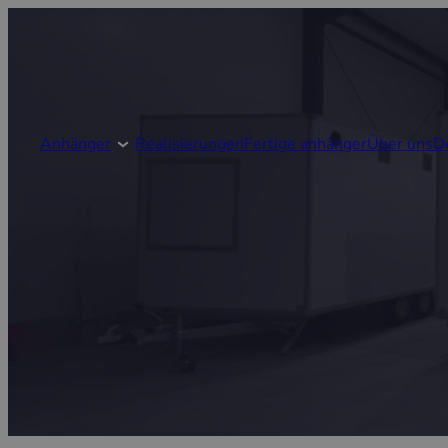
Anhänger
Realisierungen
Fertige anhänger
Über uns
D