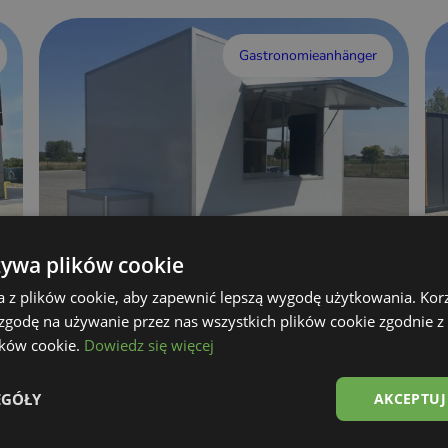
Gastronomieanhänger
żywa plików cookie
a z plików cookie, aby zapewnić lepszą wygodę użytkowania. Korzy
 zgodę na używanie przez nas wszystkich plików cookie zgodnie 
Imbisswagen
lików cookie.
Dowiedz się więcej
Details anzeigen
EGÓŁY
AKCEPTUJ