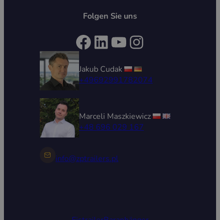
Folgen Sie uns
Facebook
LinkedIn
YouTube
Instagram
Jakub Cudak
+49692991782074
Marceli Maszkiewicz
+48 696 029 167
info@zptrailers.pl
Eistrailer
Baranhänger