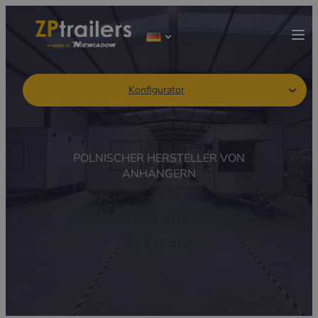
Konfigurator
POLNISCHER HERSTELLER VON
ANHÄNGERN
Anhänger im süßen
Konzept