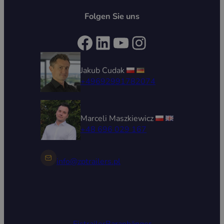
Folgen Sie uns
Facebook
LinkedIn
YouTube
Instagram
Jakub Cudak
+49692991782074
Marceli Maszkiewicz
+48 696 029 167
info@zptrailers.pl
Eistrailer
Baranhänger