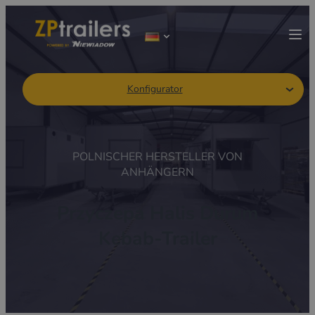
Konfigurator
POLNISCHER HERSTELLER VON
ANHÄNGERN
Przyczepa Halis Durum
Kebab-Trailer